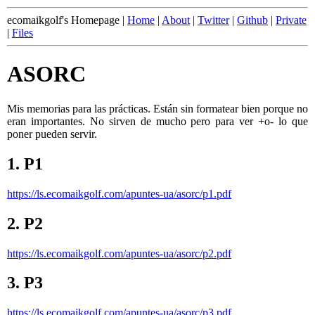
ecomaikgolf's Homepage |
Home
|
About
|
Twitter
|
Github
|
Private
|
Files
ASORC
Mis memorias para las prácticas. Están sin formatear bien porque no
eran importantes. No sirven de mucho pero para ver +o- lo que
poner pueden servir.
1.
P1
https://ls.ecomaikgolf.com/apuntes-ua/asorc/p1.pdf
2.
P2
https://ls.ecomaikgolf.com/apuntes-ua/asorc/p2.pdf
3.
P3
https://ls.ecomaikgolf.com/apuntes-ua/asorc/p3.pdf