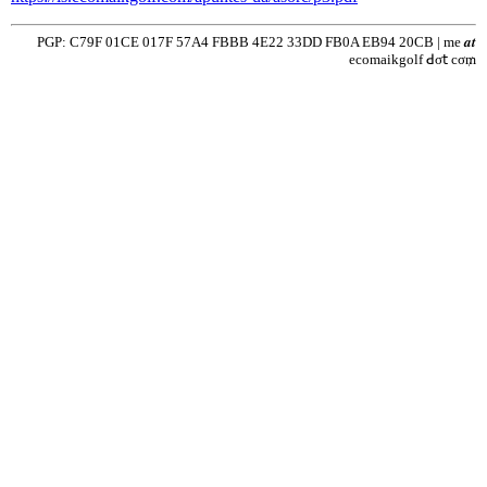
PGP: C79F 01CE 017F 57A4 FBBB 4E22 33DD FB0A EB94 20CB | me 𝒂𝒕
ecomaikgolf ꓒσ𝗍 cσ₥